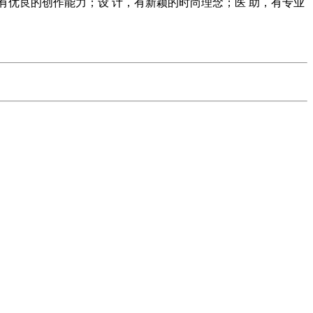
优良的创作能力；设 计，有新颖的时尚理念；医 助，有专业